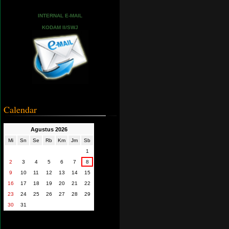
INTERNAL E-MAIL
KODAM II/SWJ
Calendar
Agustus 2026
Mi
Sn
Se
Rb
Km
Jm
Sb
1
2
3
4
5
6
7
8
9
10
11
12
13
14
15
16
17
18
19
20
21
22
23
24
25
26
27
28
29
30
31