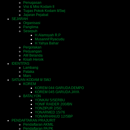
Penugasan
Visi & Misi Kodam II
Tugas Pokok Kodam II/Swj
Jajaran Pejabat
SEJARAH
Organisasi
Panglima
Sesepuh
H.Alamsyah R.P
Musannif Ryacudu
H.Yahya Bahar
Pergolakan
Perjuangan
AM Belanda
Kisah Heroik
IDENTITAS
Lambang
Pataka
Mars
SATUAN KODAM II/ SWJ
KOREM
KOREM 044 GARUDA DEMPO
KOREM 045 GARUDA JAYA
BATALYON
YONKAV 5/SERBU
YONIF RAIDER 200/BN
YONZIPUR 2/SG
YONARMED 15/76
YONARHANUD 12/SBP
PENDAFTARAN PRAJURIT
Pendaftaran AKMIL
Pendaftaran PA PK