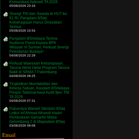
Komunikasi Apkowil TA 2026
05/08/2026 23:16
Sinergi TNI dan Swasta di HUT ke-
81 RI, Pangdam II/Swj:
Kebahagiaan Harus Dirasakan
Semua
05/08/2026 10:54
Pangdam II/Sriwijaya Terima
Audiensi Pamit Kepala BPK
Wilayah VI Sumsel, Perkuat Sinergi
Pelestarian Budaya*
04/08/2026 22:29
Perkuat Wawasan Kebangsaan,
Taruna Akmil Gelar Program Taruna
Bakti di SRMA 7 Palembang
04/08/2026 08:25
Tingkatkan Akuntabilitas dan
Kinerja Satuan, Kasdam II/Sriwijaya
Pimpin Taklimat Awal Audit Itjen TNI
TA 2026
04/08/2026 07:31
Pabandya Wanwil Sterdam II/Swj
Letkol Inf Ahmad Afriandi Hadiri
Pembukaan Garsarlin Maba
Gelombang 2 di Majasdam II/Swj
03/08/2026 09:08
Email