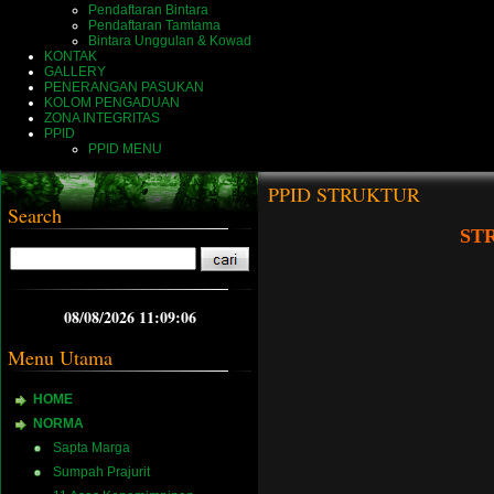
Pendaftaran Bintara
Pendaftaran Tamtama
Bintara Unggulan & Kowad
KONTAK
GALLERY
PENERANGAN PASUKAN
KOLOM PENGADUAN
ZONA INTEGRITAS
PPID
PPID MENU
PPID STRUKTUR
Search
ST
08/08/2026 11:09:07
Menu Utama
HOME
NORMA
Sapta Marga
Sumpah Prajurit