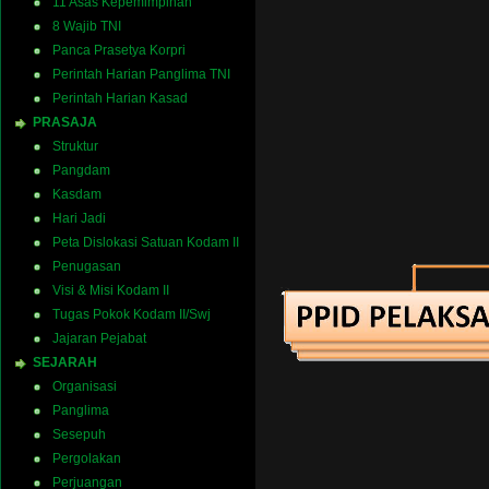
11 Asas Kepemimpinan
8 Wajib TNI
Panca Prasetya Korpri
Perintah Harian Panglima TNI
Perintah Harian Kasad
PRASAJA
Struktur
Pangdam
Kasdam
Hari Jadi
Peta Dislokasi Satuan Kodam II
Penugasan
Visi & Misi Kodam II
Tugas Pokok Kodam II/Swj
Jajaran Pejabat
SEJARAH
Organisasi
Panglima
Sesepuh
Pergolakan
Perjuangan