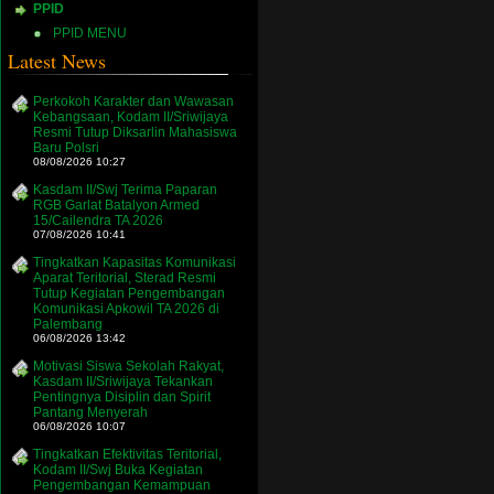
PPID
PPID MENU
Latest News
Perkokoh Karakter dan Wawasan
Kebangsaan, Kodam II/Sriwijaya
Resmi Tutup Diksarlin Mahasiswa
Baru Polsri
08/08/2026 10:27
Kasdam II/Swj Terima Paparan
RGB Garlat Batalyon Armed
15/Cailendra TA 2026
07/08/2026 10:41
Tingkatkan Kapasitas Komunikasi
Aparat Teritorial, Sterad Resmi
Tutup Kegiatan Pengembangan
Komunikasi Apkowil TA 2026 di
Palembang
06/08/2026 13:42
Motivasi Siswa Sekolah Rakyat,
Kasdam II/Sriwijaya Tekankan
Pentingnya Disiplin dan Spirit
Pantang Menyerah
06/08/2026 10:07
Tingkatkan Efektivitas Teritorial,
Kodam II/Swj Buka Kegiatan
Pengembangan Kemampuan