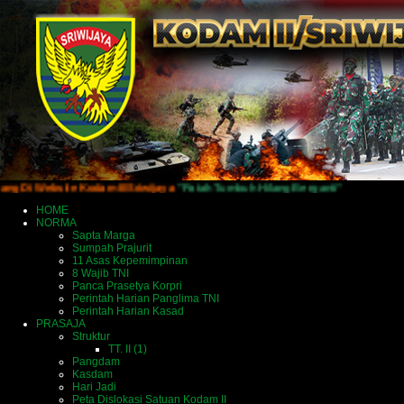
bsite Kodam II/Sriwijaya
"Patah Tumbuh Hilang Berganti"
HOME
NORMA
Sapta Marga
Sumpah Prajurit
11 Asas Kepemimpinan
8 Wajib TNI
Panca Prasetya Korpri
Perintah Harian Panglima TNI
Perintah Harian Kasad
PRASAJA
Struktur
TT. II (1)
Pangdam
Kasdam
Hari Jadi
Peta Dislokasi Satuan Kodam II