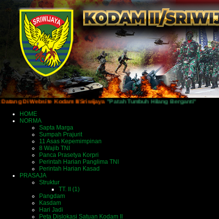
Di Website Kodam II/Sriwijaya
"Patah Tumbuh Hilang Berganti"
HOME
NORMA
Sapta Marga
Sumpah Prajurit
11 Asas Kepemimpinan
8 Wajib TNI
Panca Prasetya Korpri
Perintah Harian Panglima TNI
Perintah Harian Kasad
PRASAJA
Struktur
TT. II (1)
Pangdam
Kasdam
Hari Jadi
Peta Dislokasi Satuan Kodam II