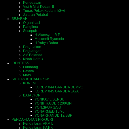
Penugasan
Visi & Misi Kodam II
Tugas Pokok Kodam II/Swj
Jajaran Pejabat
SEJARAH
Organisasi
Panglima
Sesepuh
H.Alamsyah R.P
Musannif Ryacudu
H.Yahya Bahar
Pergolakan
Perjuangan
AM Belanda
Kisah Heroik
IDENTITAS
Lambang
Pataka
Mars
SATUAN KODAM II/ SWJ
KOREM
KOREM 044 GARUDA DEMPO
KOREM 045 GARUDA JAYA
BATALYON
YONKAV 5/SERBU
YONIF RAIDER 200/BN
YONZIPUR 2/SG
YONARMED 15/76
YONARHANUD 12/SBP
PENDAFTARAN PRAJURIT
Pendaftaran AKMIL
Pendaftaran PA PK