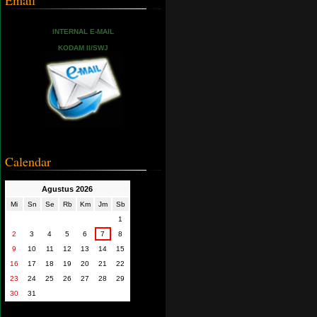
Email
INTERNAL E-MAIL
KODAM II/SWJ
Calendar
Agustus 2026
Mi
Sn
Se
Rb
Km
Jm
Sb
1
2
3
4
5
6
7
8
9
10
11
12
13
14
15
16
17
18
19
20
21
22
23
24
25
26
27
28
29
30
31